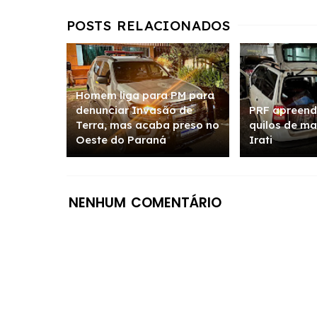
Homem liga para PM para
denunciar Invasão de
PRF apreend
Terra, mas acaba preso no
quilos de m
Oeste do Paraná
Irati
NENHUM COMENTÁRIO